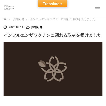
Translate »
T
o
g
ホーム
お知らせ
インフルエンザワクチンに関わる取材を受けました
g
l
2020.09.11
お知らせ
e
インフルエンザワクチンに関わる取材を受けました
n
a
v
i
g
a
t
i
o
n