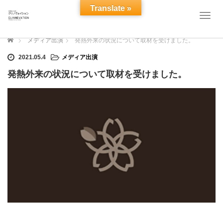
Translate »
T
o
g
ホーム
メディア出演
発熱外来の状況について取材を受けました。
g
l
2021.05.4
メディア出演
e
発熱外来の状況について取材を受けました。
n
a
v
i
g
a
t
i
o
n