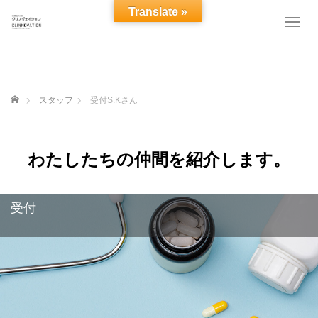
Translate »
T
o
g
g
l
e
ホーム
スタッフ
受付S.Kさん
n
a
v
i
わたしたちの仲間を紹介します。
g
a
t
受付
i
o
n