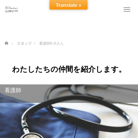
Translate »
T
o
g
g
l
e
ホーム
スタッフ
看護師K.Nさん
n
a
v
i
わたしたちの仲間を紹介します。
g
a
t
看護師
i
o
n