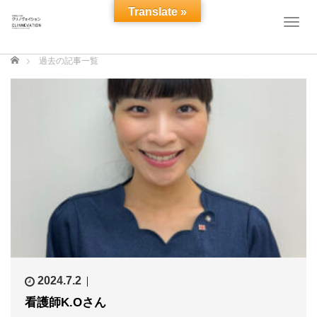
Translate »
T
o
g
ホーム
過去の記事一覧
g
l
e
n
a
v
i
g
a
t
i
o
n
2024.7.2
看護師K.Oさん