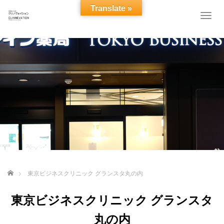
Translate »
T
o
g
g
l
e
n
a
v
i
g
a
t
i
o
n
ホーム
東京ビジネスクリニック グランスタ丸の内
東京ビジネスクリニック グランスタ
丸の内