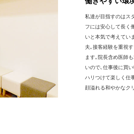
働きやすい環
私達が目指すのはス
フには安心して長く
いと本気で考えていま
夫｡接客経験を重視
ます｡院長含め医師も
いので､仕事後に買
ハリつけて楽しく仕
顔溢れる和やかなク