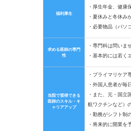
・厚生年金、健康
福利厚生
・夏休みと冬休みが
・必要物品（パソ
・専門科は問いま
求める医師の専門
性
・基本的には若くエ
・プライマリケア
・外国人患者が毎
・また、元・国立
当院で習得できる
医師のスキル・キ
航ワクチンなど）
ャリアアップ
・勤務がシフト制
・将来的に開業を