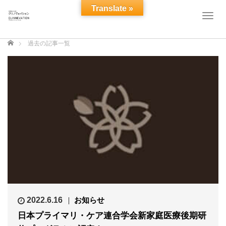
Translate »
T
o
g
ホーム
過去の記事一覧
g
l
e
n
a
v
i
g
a
t
i
o
n
2022.6.16
お知らせ
日本プライマリ・ケア連合学会新家庭医療後期研